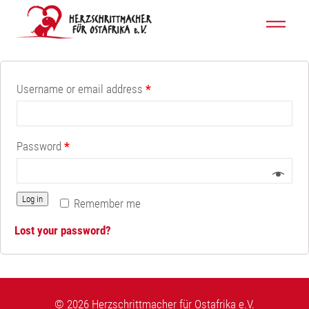
Login
Warenkorb
Spenden
Onlineshop
Verein
Username or email address
*
Team
Fördermitglied werden
Galerie
Password
*
Kontakt
Log in
Remember me
Lost your password?
© 2026 Herzschrittmacher für Ostafrika e.V.