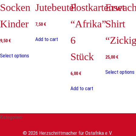
Socken
Jutebeutel
Postkartenset
Erwach
3-6 Monate, 6-12 Monate, 12-18 Monate, 18-
Babybody Größe
24 Monate
Kinder
“Afrika”
Shirt
7,50
€
6
“Zicki
Add to cart
9,50
€
Stück
Select options
25,00
€
Select options
6,00
€
Add to cart
Kategorien:
© 2026 Herzschrittmacher für Ostafrika e.V.