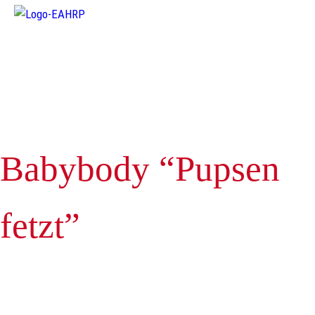
Warenkorb
Spenden
Onlineshop
V
Team
Fördermitglied werden
Galerie
Ko
Babybody “Pupsen
fetzt”