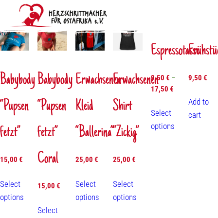
Showing all 21 results
Espressotasse
Frühstü
Warenkorb
Spenden
Onlineshop
Verein
Babybody
Babybody
Erwachsenen
Erwachsenen
9,50
€
–
9,50
€
Fördermitglied werden
Galerie
17,50
€
Add to
“Pupsen
“Pupsen
Kleid
Shirt
Select
cart
options
fetzt”
fetzt”
“Ballerina”
“Zickig”
Coral
15,00
€
25,00
€
25,00
€
Select
Select
Select
15,00
€
options
options
options
Select