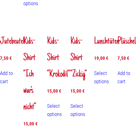
options
Jutebeutel
Kids-
Kids-
Kids-
Lunchtüten
Plüschel
Shirt
Shirt
Shirt
7,50
€
19,00
€
7,50
€
“Ich
“Krokodil”
“Zickig”
Add to
Select
Add to
cart
options
cart
war’s
15,00
€
15,00
€
nicht”
Select
Select
options
options
15,00
€