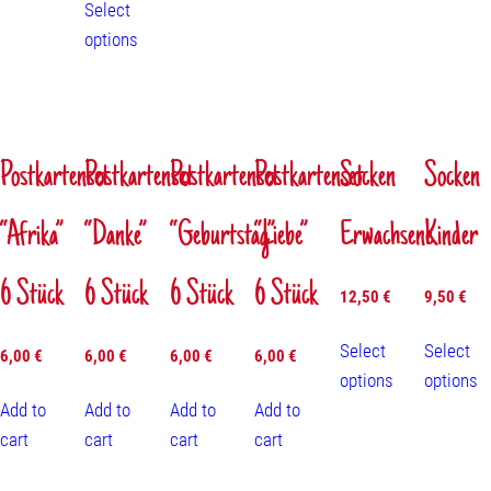
Select
options
Postkartenset
Postkartenset
Postkartenset
Postkartenset
Socken
Socken
“Afrika”
“Danke”
“Geburtstag”
“Liebe”
Erwachsene
Kinder
6 Stück
6 Stück
6 Stück
6 Stück
12,50
€
9,50
€
Select
Select
6,00
€
6,00
€
6,00
€
6,00
€
options
options
Add to
Add to
Add to
Add to
cart
cart
cart
cart