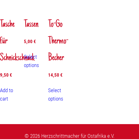
Tasche
Tassen
To-Go
für
Thermo-
5,00
€
Schnickschnack
Becher
Select
options
9,50
€
14,50
€
Add to
Select
cart
options
© 2026 Herzschrittmacher für Ostafrika e.V.