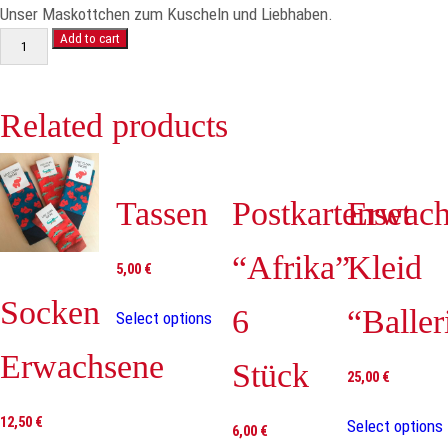
Unser Maskottchen zum Kuscheln und Liebhaben.
Plüschelefant
Add to cart
quantity
Related products
Tassen
Postkartenset
Erwach
“Afrika”
Kleid
5,00
€
Socken
6
“Baller
Select options
Erwachsene
Stück
25,00
€
12,50
€
Select options
6,00
€