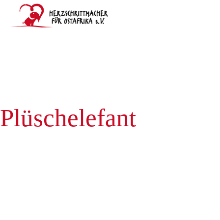
Warenkorb
Spenden
Onlineshop
V
Team
Fördermitglied werden
Galerie
Ko
Plüschelefant