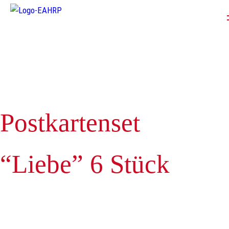
Warenkorb
Spenden
Onlineshop
Vere
Team
Fördermitglied werden
Galerie
Konta
Postkartenset
“Liebe” 6 Stück