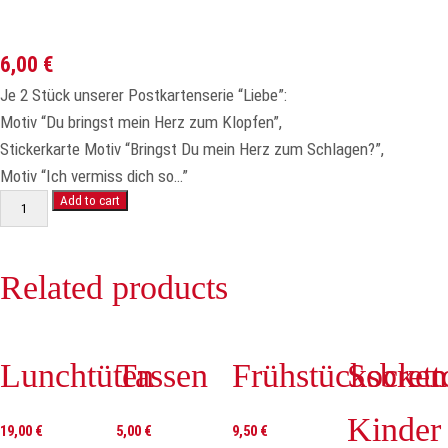
6,00
€
Je 2 Stück unserer Postkartenserie “Liebe”:
Motiv “Du bringst mein Herz zum Klopfen”,
Stickerkarte Motiv “Bringst Du mein Herz zum Schlagen?”,
Motiv “Ich vermiss dich so…”
Postkartenset
Add to cart
"Liebe"
6
Related products
Stück
quantity
Lunchtüten
Tassen
Frühstücksbrett
Socken
Kinder
19,00
€
5,00
€
9,50
€