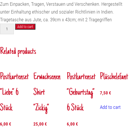
Zum Einpacken, Tragen, Verstauen und Verschenken. Hergestellt
unter Einhaltung ethischer und sozialer Richtlinien in Indien.
Tragetasche aus Jute, ca. 39cm x 43cm; mit 2 Tragegriffen
Jutebeutel
Add to cart
quantity
Related products
Postkartenset
Erwachsenen
Postkartenset
Plüschelefant
“Liebe” 6
Shirt
“Geburtstag”
7,50
€
Stück
“Zickig”
6 Stück
Add to cart
6,00
€
25,00
€
6,00
€