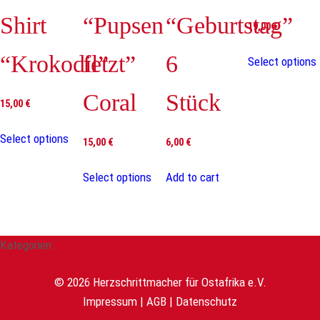
Shirt
“Pupsen
“Geburtstag”
Socken Kinder
19,00
€
25-27, 28-30, 31-34
Größe
“Krokodil”
fetzt”
6
Select options
Coral
Stück
15,00
€
Select options
15,00
€
6,00
€
Select options
Add to cart
Kategorien:
© 2026 Herzschrittmacher für Ostafrika e.V.
Impressum
|
AGB
|
Datenschutz