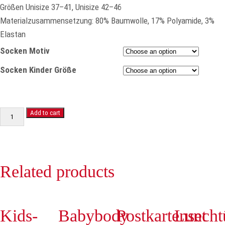
Größen Unisize 37–41, Unisize 42–46
Materialzusammensetzung: 80% Baumwolle, 17% Polyamide, 3%
Elastan
Socken Motiv
Socken Kinder Größe
Socken
Add to cart
Kinder
quantity
Additional information
Related products
Kids-
Babybody
Postkartenset
Luncht
Socken Motiv
Elefant, Krokodil