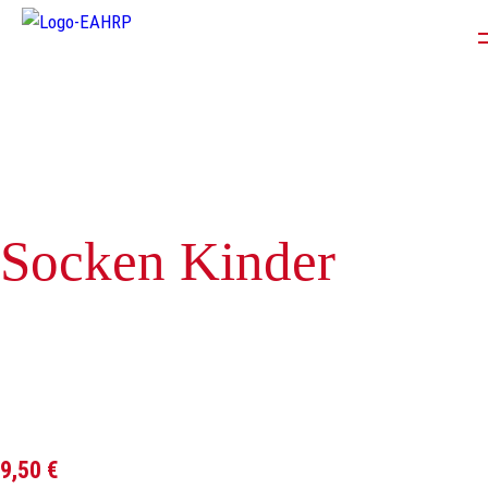
Warenkorb
Spenden
Onlineshop
Vere
Team
Fördermitglied werden
Galerie
Kontak
Socken Kinder
9,50
€